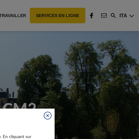
ITA
TRAVAILLER
SERVICES EN LIGNE
Rechercher
FACEBOOK
CONTACT
 CM2
Fermer
e. En cliquant sur