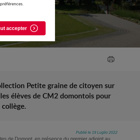
 préférences.
ut accepter
ollection Petite graine de citoyen sur
us les élèves de CM2 domontois pour
 collège.
Publié le 19 Luglio 2022
fêtes de Domont, en présence du premier adjoint au