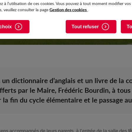
z à l'utilisation de ces cookies. Vous pouvez à tout moment modifier vos
Gestion des cookies
, veuillez consulter la page
.
choix
Tout refuser
To
un dictionnaire d’anglais et un livre de la c
ferts par le Maire, Frédéric Bourdin, à to
la fin du cycle élémentaire et le passage au
giens accompagnés de leurs parents, à l’entrée de la salle des 