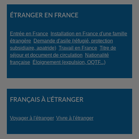
ÉTRANGER EN FRANCE
Entrée en France
,
Installation en France d'une famille
étrangère
,
Demande d'asile (réfugié, protection
subsidiaire, apatride)
,
Travail en France
,
Titre de
séjour et document de circulation
,
Nationalité
française
,
Éloignement (expulsion, OQTF...)
FRANÇAIS À L'ÉTRANGER
Voyager à l'étranger
,
Vivre à l'étranger