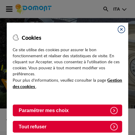
Accéder
ITA
au
Rechercher
menu
Accéder
au
Fermer
Cookies
contenu
Ce site utilise des cookies pour assurer le bon
fonctionnement et réaliser des statistiques de visite. En
VOS DROITS, VOS OBLIGATIONS ET
cliquant sur Accepter, vous consentez à l'utilisation de ces
DÉMARCHES ADMINISTRATIVES
cookies. Vous pouvez à tout moment modifier vos
préférences.
Gestion
Pour plus d'informations, veuillez consulter la page
des cookies
.
Paramétrer mes choix
Retour vers Services-en-ligne
Tout refuser