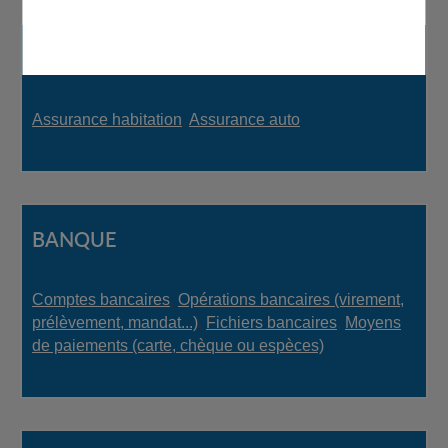
ASSURANCE
Assurance habitation
,
Assurance auto
BANQUE
Comptes bancaires
,
Opérations bancaires (virement,
prélèvement, mandat...)
,
Fichiers bancaires
,
Moyens
de paiements (carte, chèque ou espèces)