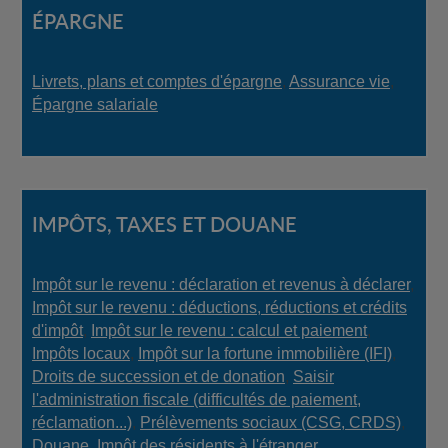
ÉPARGNE
Livrets, plans et comptes d'épargne
,
Assurance vie
,
Épargne salariale
IMPÔTS, TAXES ET DOUANE
Impôt sur le revenu : déclaration et revenus à déclarer
,
Impôt sur le revenu : déductions, réductions et crédits
d'impôt
,
Impôt sur le revenu : calcul et paiement
,
Impôts locaux
,
Impôt sur la fortune immobilière (IFI)
,
Droits de succession et de donation
,
Saisir
l'administration fiscale (difficultés de paiement,
réclamation...)
,
Prélèvements sociaux (CSG, CRDS)
,
Douane
,
Impôt des résidents à l'étranger