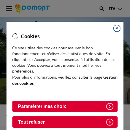
Accéder
ITA
au
Rechercher
menu
Accéder
au
Fermer
Cookies
contenu
Ce site utilise des cookies pour assurer le bon
fonctionnement et réaliser des statistiques de visite. En
COLLECTE DES SAPINS
cliquant sur Accepter, vous consentez à l'utilisation de ces
cookies. Vous pouvez à tout moment modifier vos
préférences.
Gestion
Pour plus d'informations, veuillez consulter la page
des cookies
.
Paramétrer mes choix
Retour vers Actualites
Tout refuser