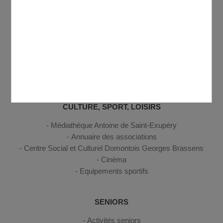
Scoprire Domont
ENFANCE, JEUNESSE
Petite enfance
Enfance
Jeunesse
CULTURE, SPORT, LOISIRS
Médiathèque Antoine de Saint-Exupéry
Annuaire des associations
Centre Social et Culturel Domontois Georges Brassens
Cinéma
Equipements sportifs
SENIORS
Activités seniors