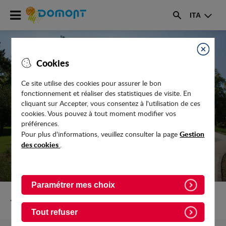
Accéder
ITA
au
Rechercher
menu
Accéder
au
Fermer
Cookies
contenu
Ce site utilise des cookies pour assurer le bon
fonctionnement et réaliser des statistiques de visite. En
COMMENT DOMONT SE PRÉPARE AU
cliquant sur Accepter, vous consentez à l'utilisation de ces
CHOC BUDGÉTAIRE DE 2023
cookies. Vous pouvez à tout moment modifier vos
préférences.
Gestion
Pour plus d'informations, veuillez consulter la page
des cookies
.
Paramétrer mes choix
Retour vers Actualites
Tout refuser