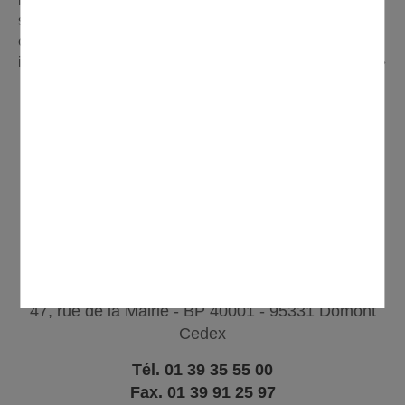
satisfaction des besoins réels, mais également veiller à
ce que nos investissements soient vertueux au sens où
ils ne pèseront pas sur la fiscalité des foyers domontois. »
CONTACTER
47, rue de la Mairie - BP 40001 - 95331 Domont
Cedex
Tél. 01 39 35 55 00
Fax. 01 39 91 25 97