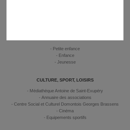
Gestion des déchets
Sécurité, secours et santé
Scoprire Domont
ENFANCE, JEUNESSE
Petite enfance
Enfance
Jeunesse
CULTURE, SPORT, LOISIRS
Médiathèque Antoine de Saint-Exupéry
Annuaire des associations
Centre Social et Culturel Domontois Georges Brassens
Cinéma
Equipements sportifs