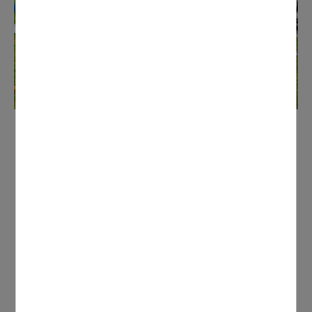
CONTACTER
47, rue de la Mairie - BP 40001 - 95331 Domont
Cedex