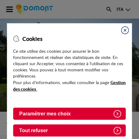
Accéder
ITA
au
Rechercher
menu
Accéder
au
Fermer
Cookies
contenu
Ce site utilise des cookies pour assurer le bon
fonctionnement et réaliser des statistiques de visite. En
COUPE DU MONDE DE RUGBY : LA VILLE
cliquant sur Accepter, vous consentez à l'utilisation de ces
SE MET À L'HEURE DU BALLON OVALE
cookies. Vous pouvez à tout moment modifier vos
préférences.
Gestion
Pour plus d'informations, veuillez consulter la page
des cookies
.
Paramétrer mes choix
Retour vers Actualites
Tout refuser