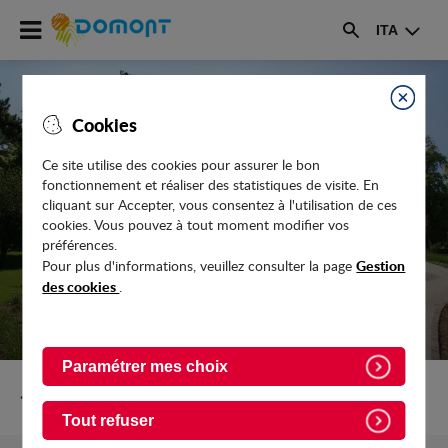
Accéder
ITA
au
Rechercher
menu
Accéder
au
Fermer
Cookies
contenu
Ce site utilise des cookies pour assurer le bon
COVID-19 : LES CENTRES DE
fonctionnement et réaliser des statistiques de visite. En
VACCINATION ÉPHÉMÈRES FONT LE
cliquant sur Accepter, vous consentez à l'utilisation de ces
cookies. Vous pouvez à tout moment modifier vos
PLEIN
préférences.
Gestion
Pour plus d'informations, veuillez consulter la page
des cookies
.
Paramétrer mes choix
Retour vers Actualites
Tout refuser