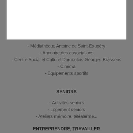
Petite enfance
Enfance
Jeunesse
CULTURE, SPORT, LOISIRS
Médiathèque Antoine de Saint-Exupéry
Annuaire des associations
Centre Social et Culturel Domontois Georges Brassens
Cinéma
Equipements sportifs
SENIORS
Activités seniors
Logement seniors
Ateliers mémoire, téléalarme...
ENTREPRENDRE, TRAVAILLER