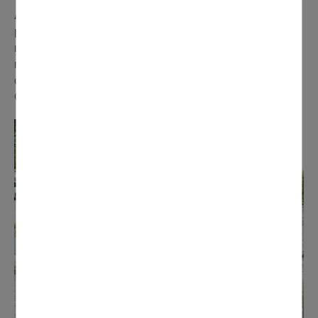
Après une longue procédure judiciaire, les travaux
place de la République démarrent enfin.
Des
malfaçons ont engendré le descellement des pavés. La
reprise totale du pavage est donc indispensable. Le
chantier de dépose/repose va durer jusqu'en mars 2024.
Coût total: 500000 €, pris en charge par les sociétés.