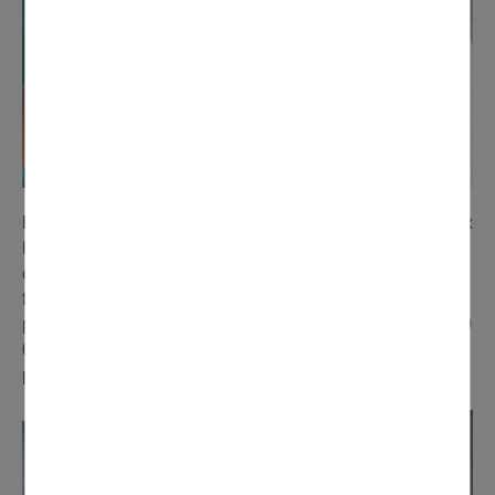
Le groupe scolaire Jean Moulin
a été doté de nouveaux
luminaires LED dans les salles de classe et dans la
cantine, qui permettront de faire des économies sur la
facture d'électricité. Ils seront prochainement complétés
par 160 détecteurs de présence. Un investissement de 90
000 € pour la municipalité. L'office du groupe scolaire a
pour sa part été repeint.