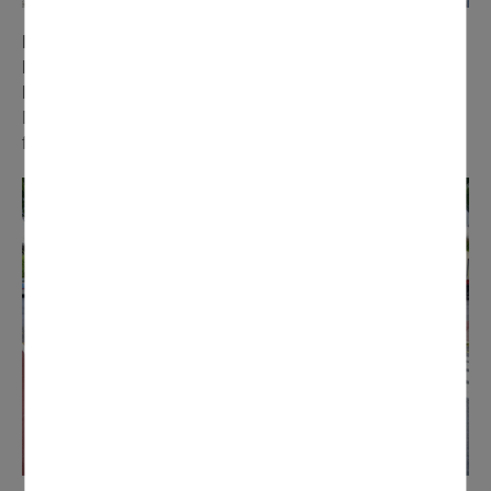
Peu avant le début de l'été, l'avenue Glandaz
avait fait
l'objet d'une réfection de ses trottoirs, complétée par
l'installation d'un ralentisseur à l'angle de la rue Henri
Dunant afin de faire baisser la vitesse sur cet axe très
fréquenté. Coût total de l'opération : 65 000 €.