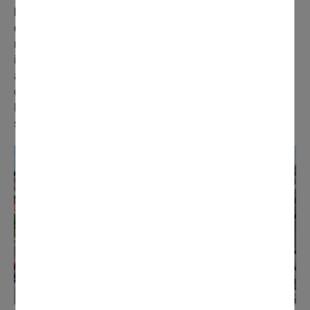
Le chantier le plus attendu restera sans doute celui
du nouveau parking de 44 places en zone bleue situé
rue Aristide Briand,
en face du magasin Diagonale. Un
investissement de 140 000 euros qui profitera aussi bien
aux usagers des commerces qu'à ceux du SMJ et du
centre Georges Brassens. Les travaux sont terminés.
L'inauguration du parking aura lieu le samedi 16
septembre à 11h.