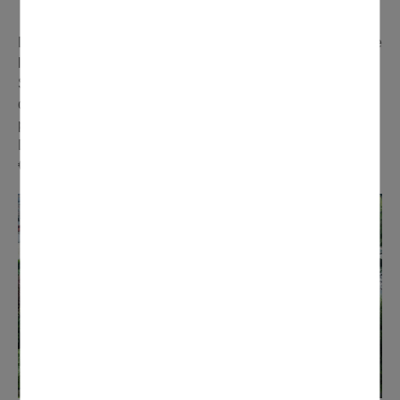
COMMUNAUX
Des travaux de toiture étaient programmés à la Maison de
la Petite Enfance et au Centre Communal d'Action
Sociale (CCAS). Ils ont permis de remettre à neuf le toit
des deux bâtiments, mais également leur isolation,
permettant de lutter contre les déperditions d'énergie.
Deux investissements de 120 000 € (MPE) et de 153 000
€ (CCAS).