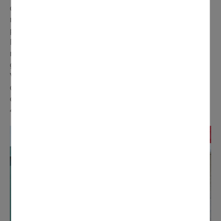
du Trou Normand ont été repeints. À noter que la
municipalité souhaite engager, en 2024, un vaste
programme de réfection des toitures et façades au Trou
Normand, ainsi que le changement des VMC. Objectif :
réaliser des économies d'énergie. Un projet d'un coût
global estimé à environ 2,4 millions d'€ pour lequel la
Ville a envoyé plusieurs dossiers de subventions afin
d'obtenir un soutien financier indispensable pour boucler
ce budget élevé. L'État s'est déjà engagé à hauteur de
405 000 €.