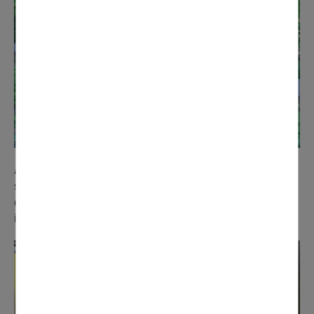
Au gymnase des Grands jardins,
les douches et
sanitaires ont été rénovés, permettant en prime une mise
en accessibilité pour les personnes à mobilité réduite. Un
investissement de 40 000 €.