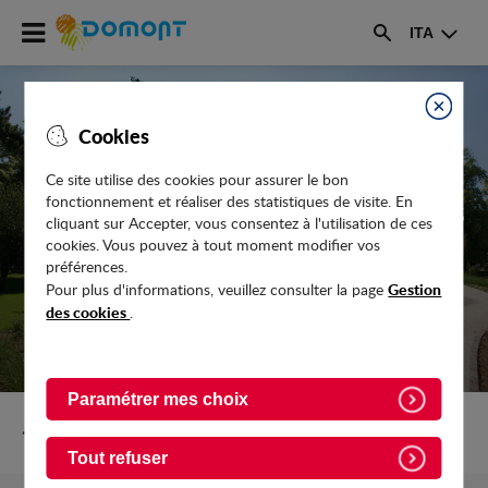
Accéder
ITA
au
Rechercher
menu
Accéder
au
Fermer
Cookies
contenu
Ce site utilise des cookies pour assurer le bon
fonctionnement et réaliser des statistiques de visite. En
DURANT L'ÉTÉ, PAS DE REPOS POUR LES
cliquant sur Accepter, vous consentez à l'utilisation de ces
TRAVAUX
cookies. Vous pouvez à tout moment modifier vos
préférences.
Gestion
Pour plus d'informations, veuillez consulter la page
des cookies
.
Paramétrer mes choix
Retour vers Actualites
Tout refuser