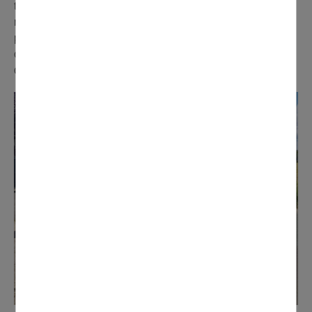
temps, le bas de Domont a bénéficié d'un travail de
rafraîchissement des marquages au sol des passages
piétons, zones bleues, ou encore Stop. Une
opération planifiée tous les étés dans une zone différente
de la commune.