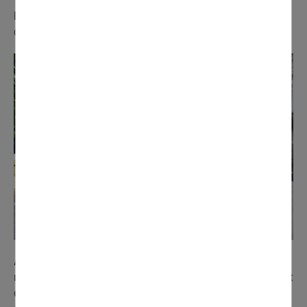
Les abords de la mairie
ont été refaits à neuf au début
de l'été. Coût de l'intervention : 60 000 €.
À noter également que la Ville vient de lancer la
maîtrise d'œuvre pour l'enfouissement des réseaux et
de la réfection de la rue Maxime Ménard.
Reste