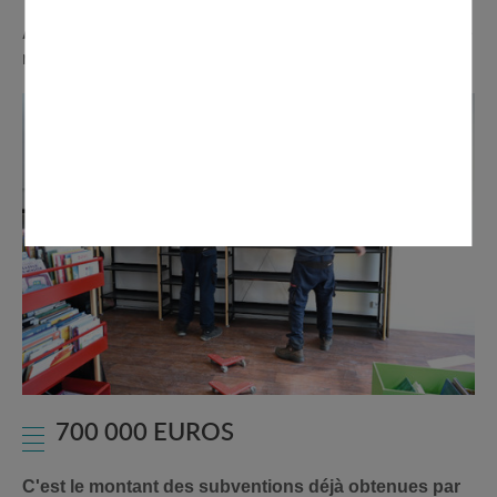
À la médiathèque,
des travaux de peinture ont permis de
reprendre des murs abimés du bâtiment
700 000 EUROS
C'est le montant des subventions déjà obtenues par