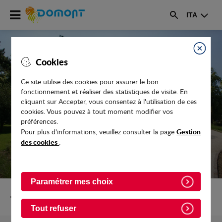
Accéder
ITA
au
Rechercher
menu
Accéder
au
Fermer
Cookies
contenu
Ce site utilise des cookies pour assurer le bon
fonctionnement et réaliser des statistiques de visite. En
INFLUENZA AVIAIRE
cliquant sur Accepter, vous consentez à l'utilisation de ces
cookies. Vous pouvez à tout moment modifier vos
préférences.
Gestion
Pour plus d'informations, veuillez consulter la page
des cookies
.
Paramétrer mes choix
Retour vers Actualites
Tout refuser