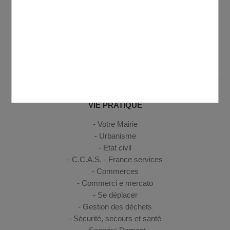
Ouverture de l'accueil de la mairie au public
Lundi de 8h30 à 12h et de 13h30 à 19h30 - Mardi, mercredi,
jeudi de 8h30 à 12h et de 14h à 17h30 - Vendredi de 8h30 à
12h et de 14h à 17h
VIE PRATIQUE
Votre Mairie
Urbanisme
Etat civil
C.C.A.S. - France services
Commerces
Commerci e mercato
Se déplacer
Gestion des déchets
Sécurité, secours et santé