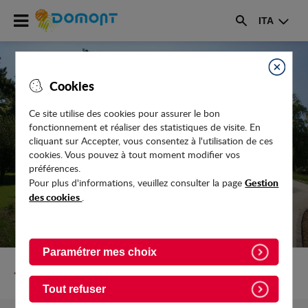
Accéder
ITA
au
Rechercher
menu
Accéder
au
Fermer
Cookies
contenu
Ce site utilise des cookies pour assurer le bon
fonctionnement et réaliser des statistiques de visite. En
MOUSTIQUE TIGRE EN ÎLE-DE-FRANCE
cliquant sur Accepter, vous consentez à l'utilisation de ces
cookies. Vous pouvez à tout moment modifier vos
préférences.
Gestion
Pour plus d'informations, veuillez consulter la page
des cookies
.
Paramétrer mes choix
Retour vers Actualites
Tout refuser