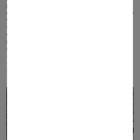
jouent le rôle de lieu de collecte. L'objectif est de
récupérer l'argent contenu dans les radios, qui est ensuite
vendu afin de récolter des fonds au profit des œuvres
sociales du Lions Club. Au total, le Lions a déjà réussi à
collecter l'équivalent d'un carton et demi d'1m3. Vous
pouvez toujours déposer jusqu’au 30 juin vos
radiographies aux endroits suivants :
- la pharmacie des longues raies à Domont
- la clinique Ramsay à Domont
- la pharmacie du centre à Ézanville
- Gamm Vert à Villaines-sous-Boi