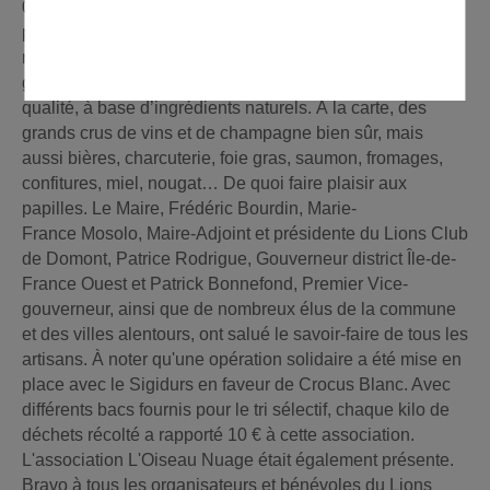
000 visiteurs sont venus déguster les produits artisanaux
proposés par une trentaine d’exposants, dont plusieurs
médaillés du guide Hachette. L’occasion pour les
gourmets de découvrir et d’acheter des produits de haute
qualité, à base d’ingrédients naturels. À la carte, des
grands crus de vins et de champagne bien sûr, mais
aussi bières, charcuterie, foie gras, saumon, fromages,
confitures, miel, nougat… De quoi faire plaisir aux
papilles. Le Maire, Frédéric Bourdin, Marie-
France Mosolo, Maire-Adjoint et présidente du Lions Club
de Domont, Patrice Rodrigue, Gouverneur district Île-de-
France Ouest et Patrick Bonnefond, Premier Vice-
gouverneur, ainsi que de nombreux élus de la commune
et des villes alentours, ont salué le savoir-faire de tous les
artisans. À noter qu'une opération solidaire a été mise en
place avec le Sigidurs en faveur de Crocus Blanc. Avec
différents bacs fournis pour le tri sélectif, chaque kilo de
déchets récolté a rapporté 10 € à cette association.
L'association L'Oiseau Nuage était également présente.
Bravo à tous les organisateurs et bénévoles du Lions