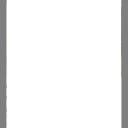
n° 272 novembre 2021
Le salon des vins et des saveurs : un vrai régal !
Les 6 et 7 novembre s’est tenu à la Salle des Fêtes le 7e
Salon des vins et des saveurs organisé par le Lions Club
de Domont, au profit de ses œuvres caritatives. Près de 1