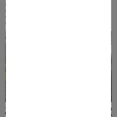
Montmorency et président de la Communauté
d'Agglomération Plaine Vallée, de Sébastien Meurant,
sénateur du Val-d'Oise, et de plusieurs responsables
d'association et élus locaux.