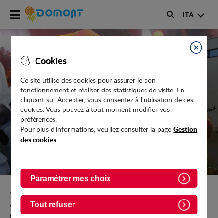
Accéder
ITA
au
Rechercher
menu
Accéder
au
Fermer
Cookies
contenu
Ce site utilise des cookies pour assurer le bon
fonctionnement et réaliser des statistiques de visite. En
LIONS CLUB
cliquant sur Accepter, vous consentez à l'utilisation de ces
cookies. Vous pouvez à tout moment modifier vos
préférences.
Gestion
Pour plus d'informations, veuillez consulter la page
des cookies
.
Paramétrer mes choix
Retour vers Culture-Sport-Loisirs/Annuaire-des-
associations/Associations-du-souvenir-socio-
Tout refuser
culturelles-et-solidaires/Les-associations-socio-