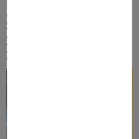
COLLECTE DE RADIOGRAPHIES
Le Lions Club de Domont organise une collecte de
radiographies en partenariat avec la société Remondis.
Vous pouvez déposer vos clichés sans papier ni
enveloppe à la pharmacie des Longues Raies et à la
clinique Ramsay. Les bénéfices de cette opération seront
consacrés à la recherche médicale et à des actions
humanitaires.