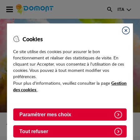
Accéder
ITA
au
Rechercher
menu
Accéder
au
Fermer
Cookies
contenu
Ce site utilise des cookies pour assurer le bon
fonctionnement et réaliser des statistiques de visite. En
LE FESTIVAL DU CIRQUE 2025
cliquant sur Accepter, vous consentez à l'utilisation de ces
cookies. Vous pouvez à tout moment modifier vos
préférences.
Gestion
Pour plus d'informations, veuillez consulter la page
des cookies
.
Paramétrer mes choix
Retour vers Evenements
Tout refuser