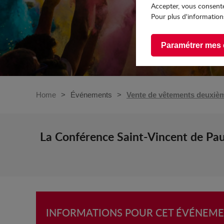
Accepter, vous consente
Pour plus d'informations
Paramétrer mes 
Home
Événements
Vente de vêtements deuxiè
La Conférence Saint-Vincent de Paul
INFORMATIONS POUR CET ÉVÉNEM