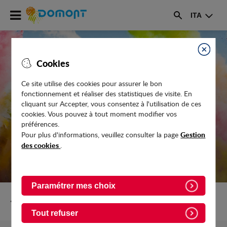
Accéder
ITA
au
Rechercher
menu
Accéder
au
Fermer
Cookies
contenu
Ce site utilise des cookies pour assurer le bon
fonctionnement et réaliser des statistiques de visite. En
VENTE DE VÊTEMENTS ENFANTS ET
cliquant sur Accepter, vous consentez à l'utilisation de ces
PUÉRICULTURE DE PARTICULIERS
cookies. Vous pouvez à tout moment modifier vos
préférences.
Gestion
Pour plus d'informations, veuillez consulter la page
des cookies
.
Paramétrer mes choix
Retour vers Evenements
Tout refuser