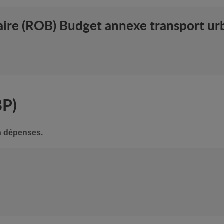
aire (ROB) Budget annexe transport ur
BP)
en dépenses.