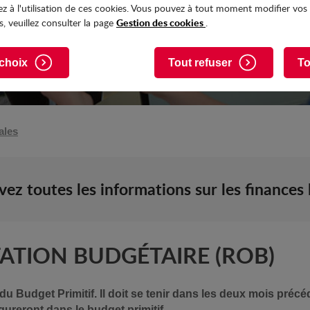
z à l'utilisation de ces cookies. Vous pouvez à tout moment modifier vos
Gestion des cookies
, veuillez consulter la page
.
choix
Tout refuser
To
ales
ez toutes les informations sur les finances 
ATION BUDGÉTAIRE (ROB)
du Budget Primitif. Il doit se tenir dans les deux mois précé
gureront dans le budget primitif.