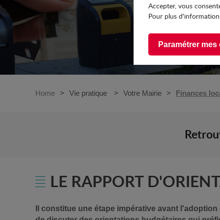
Accepter, vous consente
Pour plus d'informations
Paramétrer mes 
Home
Vie pratique
Votre Mairie
Finances loc
Retrouv
LE RAPPORT D'ORIENT
Il constitue une étape impérative avant l'adoption 
de discuter des orientations budgétaires qui préfi