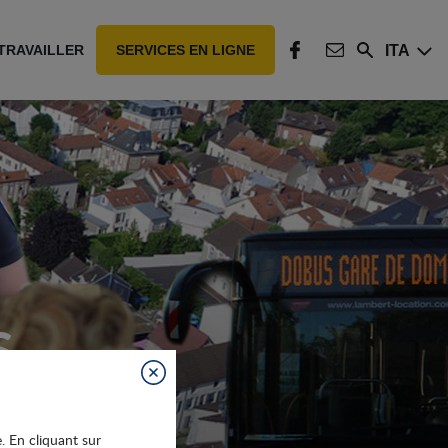
ITA
TRAVAILLER
SERVICES EN LIGNE
Rechercher
FACEBOOK
CONTACT
S
Fermer
e. En cliquant sur