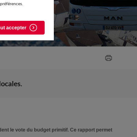
 préférences.
ut accepter
locales.
dent le vote du budget primitif. Ce rapport permet