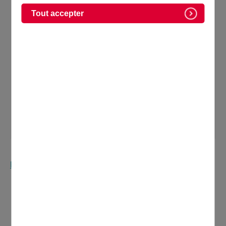
Le Domontois Janvier 2023
Tout accepter
Retournez à la page Kiosque