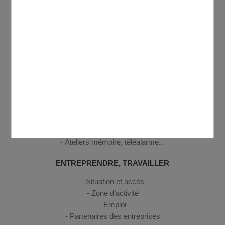
CULTURE, SPORT, LOISIRS
Médiathèque Antoine de Saint-Exupéry
Annuaire des associations
Centre Social et Culturel Domontois Georges Brassens
Cinéma
Equipements sportifs
SENIORS
Activités seniors
Logement seniors
Ateliers mémoire, téléalarme...
ENTREPRENDRE, TRAVAILLER
Situation et accès
Zone d’activité
Emploi
Partenaires des entreprises