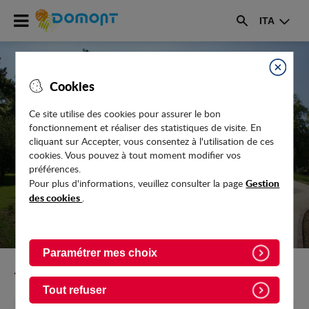
Accéder
ITA
au
Rechercher
menu
Accéder
au
Fermer
Cookies
contenu
Ce site utilise des cookies pour assurer le bon
fonctionnement et réaliser des statistiques de visite. En
LE DOMONTOIS - JANVIER 2023 - N° 285
cliquant sur Accepter, vous consentez à l'utilisation de ces
cookies. Vous pouvez à tout moment modifier vos
préférences.
Gestion
Pour plus d'informations, veuillez consulter la page
des cookies
.
Paramétrer mes choix
Retour vers l'accueil
Tout refuser