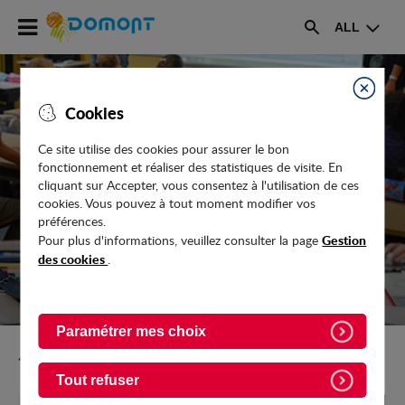
Accéder
ALL
au
Rechercher
menu
Accéder
au
Fermer
Cookies
contenu
Ce site utilise des cookies pour assurer le bon
fonctionnement et réaliser des statistiques de visite. En
JEUNESSE
cliquant sur Accepter, vous consentez à l'utilisation de ces
cookies. Vous pouvez à tout moment modifier vos
préférences.
Gestion
Pour plus d'informations, veuillez consulter la page
des cookies
.
Paramétrer mes choix
Retour vers Enfance-Jeunesse
Tout refuser