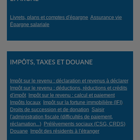
Livrets, plans et comptes d'épargne
,
Assurance vie
,
Épargne salariale
IMPÔTS, TAXES ET DOUANE
Impôt sur le revenu : déclaration et revenus à déclarer
,
Impôt sur le revenu : déductions, réductions et crédits
d'impôt
,
Impôt sur le revenu : calcul et paiement
,
Impôts locaux
,
Impôt sur la fortune immobilière (IFI)
,
Droits de succession et de donation
,
Saisir
l'administration fiscale (difficultés de paiement,
réclamation...)
,
Prélèvements sociaux (CSG, CRDS)
,
Douane
,
Impôt des résidents à l'étranger