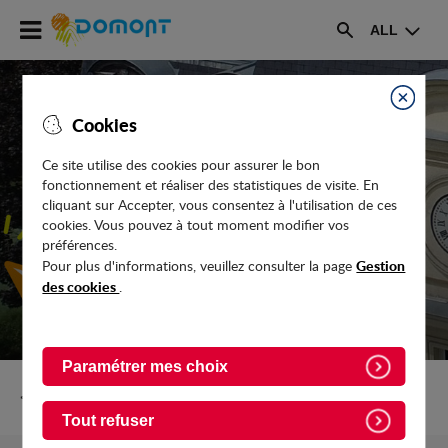
Accéder
ALL
au
Rechercher
menu
Accéder
au
Fermer
Cookies
contenu
Ce site utilise des cookies pour assurer le bon
fonctionnement et réaliser des statistiques de visite. En
VOS DROITS, VOS OBLIGATIONS ET
cliquant sur Accepter, vous consentez à l'utilisation de ces
DÉMARCHES ADMINISTRATIVES
cookies. Vous pouvez à tout moment modifier vos
préférences.
Gestion
Pour plus d'informations, veuillez consulter la page
des cookies
.
Paramétrer mes choix
Retour vers Services-en-ligne
Tout refuser