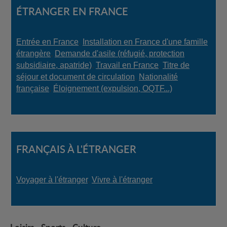
ÉTRANGER EN FRANCE
Entrée en France
,
Installation en France d'une famille
étrangère
,
Demande d'asile (réfugié, protection
subsidiaire, apatride)
,
Travail en France
,
Titre de
séjour et document de circulation
,
Nationalité
française
,
Éloignement (expulsion, OQTF...)
FRANÇAIS À L'ÉTRANGER
Voyager à l'étranger
,
Vivre à l'étranger