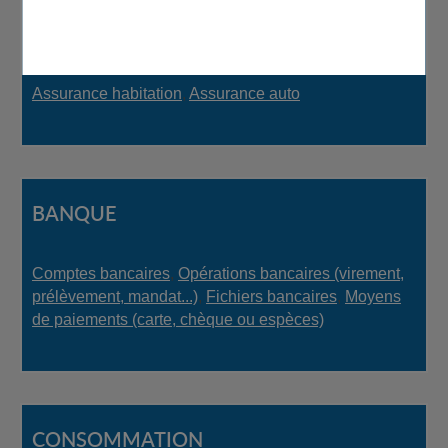
ASSURANCE
Assurance habitation
,
Assurance auto
BANQUE
Comptes bancaires
,
Opérations bancaires (virement,
prélèvement, mandat...)
,
Fichiers bancaires
,
Moyens
de paiements (carte, chèque ou espèces)
CONSOMMATION