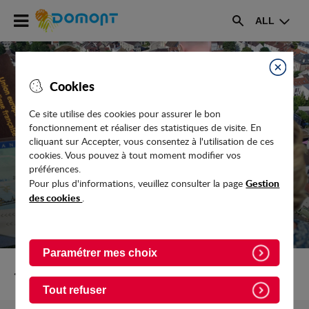
Accéder
ALL
au
Rechercher
menu
Accéder
au
Fermer
Cookies
contenu
Ce site utilise des cookies pour assurer le bon
fonctionnement et réaliser des statistiques de visite. En
COMMERCES / BAR - TABAC - PMU -
cliquant sur Accepter, vous consentez à l'utilisation de ces
PRESSE
cookies. Vous pouvez à tout moment modifier vos
préférences.
Gestion
Pour plus d'informations, veuillez consulter la page
des cookies
.
Paramétrer mes choix
Retour vers Vie-pratique/Commerces
Tout refuser