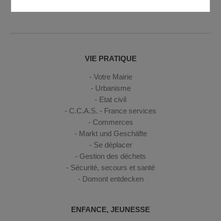
12h et de 14h à 17h
VIE PRATIQUE
Votre Mairie
Urbanisme
Etat civil
C.C.A.S. - France services
Commerces
Markt und Geschäfte
Se déplacer
Gestion des déchets
Sécurité, secours et santé
Domont entdecken
ENFANCE, JEUNESSE