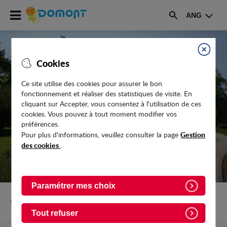
Accéder
ANG
au
Rechercher
menu
Accéder
au
Fermer
Cookies
contenu
Ce site utilise des cookies pour assurer le bon
fonctionnement et réaliser des statistiques de visite. En
ATTENTION AUX FAUX ÉBOUEURS !
cliquant sur Accepter, vous consentez à l'utilisation de ces
cookies. Vous pouvez à tout moment modifier vos
préférences.
Gestion
Pour plus d'informations, veuillez consulter la page
des cookies
.
Paramétrer mes choix
Retour vers Actualites
Tout refuser