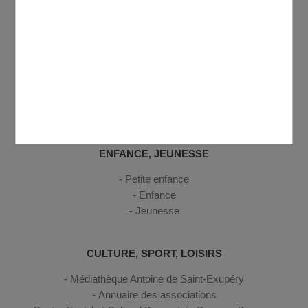
Etat civil
C.C.A.S. - France services
Commerces
Shops and market
Se déplacer
Gestion des déchets
Sécurité, secours et santé
Discover Domont
ENFANCE, JEUNESSE
Petite enfance
Enfance
Jeunesse
CULTURE, SPORT, LOISIRS
Médiathèque Antoine de Saint-Exupéry
Annuaire des associations