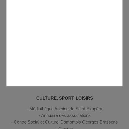
Commerces
Shops and market
Se déplacer
Gestion des déchets
Sécurité, secours et santé
Discover Domont
ENFANCE, JEUNESSE
Petite enfance
Enfance
Jeunesse
CULTURE, SPORT, LOISIRS
Médiathèque Antoine de Saint-Exupéry
Annuaire des associations
Centre Social et Culturel Domontois Georges Brassens
Cinéma