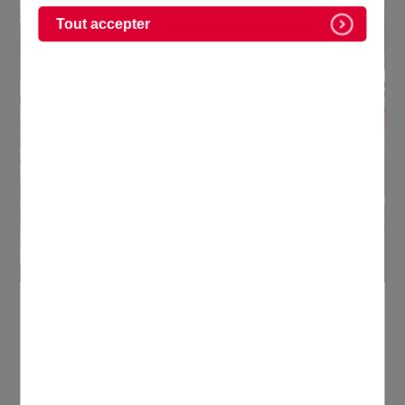
Tout accepter
Associations sportives
Environ 20 associations vous proposent de
pratiquer et de découvrir de nombreuses pratiques
sportives à Domont. Retrouvez la liste des sports