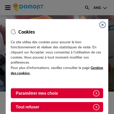
Accéder
ANG
au
Rechercher
menu
Accéder
au
Fermer
Cookies
contenu
Ce site utilise des cookies pour assurer le bon
fonctionnement et réaliser des statistiques de visite. En
ANNUAIRE DES ASSOCIATIONS
cliquant sur Accepter, vous consentez à l'utilisation de ces
cookies. Vous pouvez à tout moment modifier vos
préférences.
Gestion
Pour plus d'informations, veuillez consulter la page
des cookies
.
Paramétrer mes choix
Retour vers Culture-Sport-Loisirs
Tout refuser