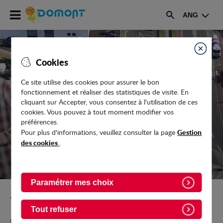
Accéder
ANG
au
Rechercher
menu
Accéder
au
Fermer
Cookies
contenu
Ce site utilise des cookies pour assurer le bon
fonctionnement et réaliser des statistiques de visite. En
ENTREPRENDRE, TRAVAILLER
cliquant sur Accepter, vous consentez à l'utilisation de ces
cookies. Vous pouvez à tout moment modifier vos
préférences.
Gestion
Pour plus d'informations, veuillez consulter la page
des cookies
.
Paramétrer mes choix
Retour vers l'accueil
Tout refuser
Priorité à l’emploi