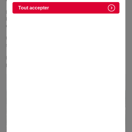
Tout accepter
Dynamique, le tissu économique domontois rayonne sur
la Plaine de France et au-delà grâce à des commerces et
entreprises actifs.
Une zone d’activités et des commerces de proximité y
sont implantés, aidés par différents partenaires.
Le territoire offre également différentes solutions pour
permettre de trouver un emploi ou entreprendre.