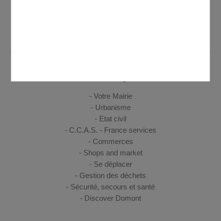
Lundi de 8h30 à 12h et de 13h30 à 19h30 - Mardi, mercredi,
jeudi de 8h30 à 12h et de 14h à 17h30 - Vendredi de 8h30 à
12h et de 14h à 17h
VIE PRATIQUE
Votre Mairie
Urbanisme
Etat civil
C.C.A.S. - France services
Commerces
Shops and market
Se déplacer
Gestion des déchets
Sécurité, secours et santé
Discover Domont