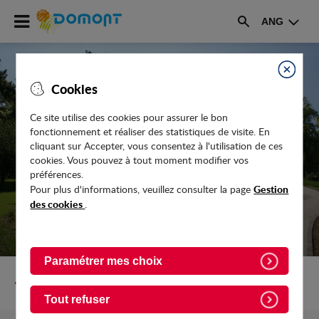
Accéder
ANG
au
Rechercher
menu
Accéder
au
Fermer
Cookies
contenu
Ce site utilise des cookies pour assurer le bon
fonctionnement et réaliser des statistiques de visite. En
CÉRÉMONIE DU 8 MAI, DOMONT SE
cliquant sur Accepter, vous consentez à l'utilisation de ces
SOUVIENT
cookies. Vous pouvez à tout moment modifier vos
préférences.
Gestion
Pour plus d'informations, veuillez consulter la page
des cookies
.
Paramétrer mes choix
Retour vers Actualites
Tout refuser