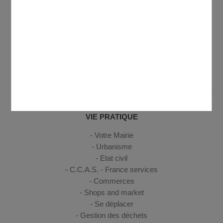
Tél. 01 39 35 55 00
Fax. 01 39 91 25 97
Ouverture de l'accueil de la mairie au public
Lundi de 8h30 à 12h et de 13h30 à 19h30 - Mardi, mercredi,
jeudi de 8h30 à 12h et de 14h à 17h30 - Vendredi de 8h30 à
12h et de 14h à 17h
VIE PRATIQUE
Votre Mairie
Urbanisme
Etat civil
C.C.A.S. - France services
Commerces
Shops and market
Se déplacer
Gestion des déchets