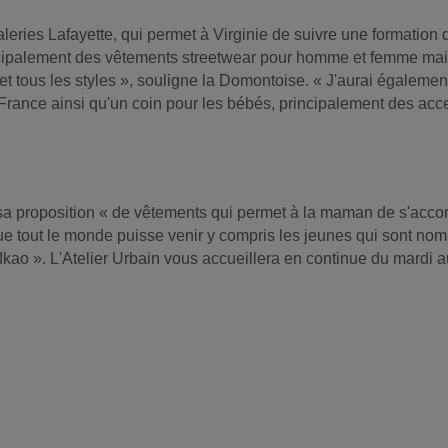
eries Lafayette, qui permet à Virginie de suivre une formation 
incipalement des vêtements streetwear pour homme et femme mai
s et tous les styles », souligne la Domontoise. « J'aurai égaleme
France ainsi qu'un coin pour les bébés, principalement des acc
ssi sa proposition « de vêtements qui permet à la maman de s'acco
x que tout le monde puisse venir y compris les jeunes qui sont no
Ikao ». L'Atelier Urbain vous accueillera en continue du mardi 