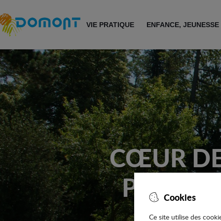
Accéder au menu
Accéder au contenu
VIE PRATIQUE
ENFANCE, JEUNESSE
CŒUR DE
POURSU
Cookies
Ce site utilise des cook