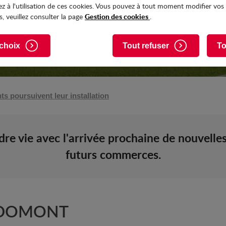
z à l'utilisation de ces cookies. Vous pouvez à tout moment modifier vos
Gestion des cookies
, veuillez consulter la page
.
choix
Tout refuser
To
s poursuivent leur installation
dre vie avec l'arrivée prochaine de nouvell
futurs commerces.
À DOMONT