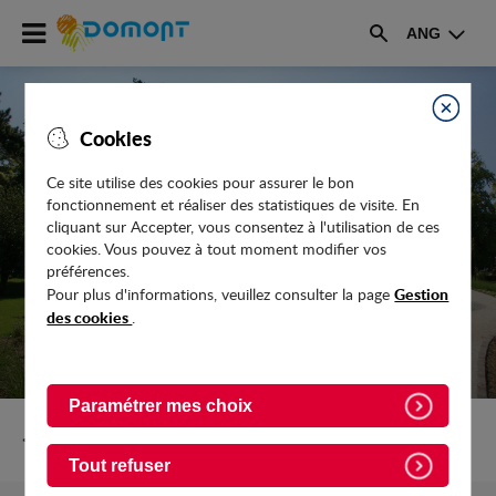
Accéder
ANG
au
Rechercher
menu
Accéder
au
Fermer
Cookies
contenu
Ce site utilise des cookies pour assurer le bon
fonctionnement et réaliser des statistiques de visite. En
DÉCOUVREZ LE FUTUR VISAGE DE LA
cliquant sur Accepter, vous consentez à l'utilisation de ces
RÉSIDENCE DE LA GARE
cookies. Vous pouvez à tout moment modifier vos
préférences.
Gestion
Pour plus d'informations, veuillez consulter la page
des cookies
.
Paramétrer mes choix
Retour vers Actualites
Tout refuser