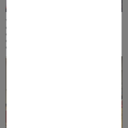
Vue d’architecte sur la rue de la gare. La disparition
des arcades permettra de disposer les vitrines des
commerces de la résidence directement en bordure
des trottoirs, pour plus de visibilité et de cohérence
esthétique avec le nouveau Cœur de ville.