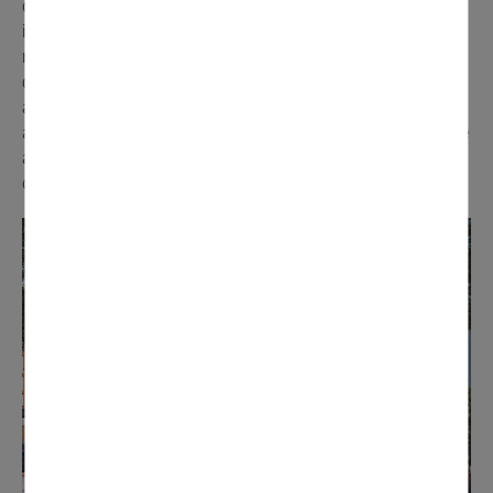
chaussée et des voiries extérieures complètera ces
investissements. À noter également la rénovation et la
nouvelle configuration des commerces en pied
d'immeuble situés en bordure de la rue de la Gare. « Les
arcades seront supprimées, ce qui permettra un
alignement des vitrines le long des trottoirs, en cohérence
avec les nouveaux immeubles du Cœur de ville », ont
confirmé les architectes du programme.