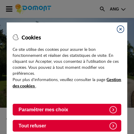
Accéder
ANG
au
Rechercher
menu
Accéder
au
Fermer
Cookies
contenu
Ce site utilise des cookies pour assurer le bon
fonctionnement et réaliser des statistiques de visite. En
LA MAGIE DE NOËL
cliquant sur Accepter, vous consentez à l'utilisation de ces
cookies. Vous pouvez à tout moment modifier vos
préférences.
Gestion
Pour plus d'informations, veuillez consulter la page
des cookies
.
Paramétrer mes choix
Retour vers Actualites
Tout refuser