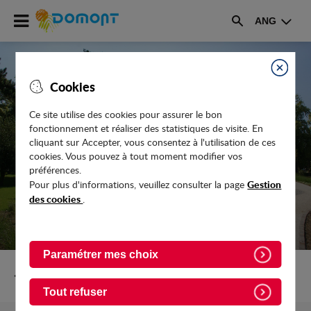
Accéder
ANG
au
Rechercher
menu
Accéder
au
Fermer
Cookies
contenu
Ce site utilise des cookies pour assurer le bon
fonctionnement et réaliser des statistiques de visite. En
NOUVEAU : UNE MINI-DÉCHÈTERIE
cliquant sur Accepter, vous consentez à l'utilisation de ces
POUR LES DOMONTOIS
cookies. Vous pouvez à tout moment modifier vos
préférences.
Gestion
Pour plus d'informations, veuillez consulter la page
des cookies
.
Paramétrer mes choix
Retour vers Actualites
Tout refuser