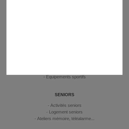
Petite enfance
Enfance
Jeunesse
CULTURE, SPORT, LOISIRS
Médiathèque Antoine de Saint-Exupéry
Annuaire des associations
Centre Social et Culturel Domontois Georges Brassens
Cinéma
Equipements sportifs
SENIORS
Activités seniors
Logement seniors
Ateliers mémoire, téléalarme...