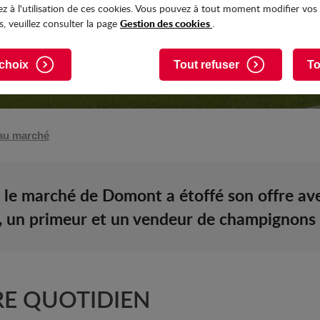
z à l'utilisation de ces cookies. Vous pouvez à tout moment modifier vos
Gestion des cookies
, veuillez consulter la page
.
choix
Tout refuser
To
au marché
 le marché de Domont a étoffé son offre ave
e, un primeur et un vendeur de champignons 
RE QUOTIDIEN