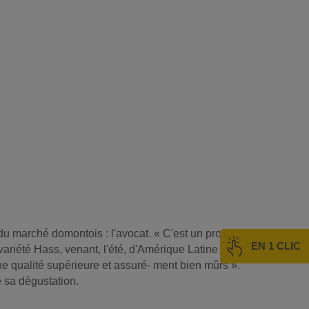
 du marché domontois : l'avocat. « C'est un produit
EN 1 CLIC
riété Hass, venant, l'été, d'Amérique Latine et, en
ne qualité supérieure et assuré- ment bien mûrs ».
e sa dégustation.