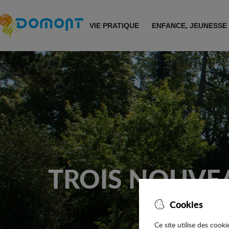
Accéder au menu
Accéder au contenu
VIE PRATIQUE
ENFANCE, JEUNESSE
TROIS NOUVE
Cookies
Ce site utilise des cook