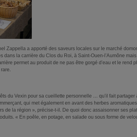
chel Zappella a apporté des saveurs locales sur le marché domo
 dans la carrière du Clos du Roi, à Saint-Ouen-l'Aumône mais au
arrière permet au produit de ne pas être gorgé d'eau et le rend 
 rare.
orêts du Vexin pour sa cueillette personnelle … qu'il fait partager
commerçant, qui met également en avant des herbes aromatiques
urs de la région », précise-t-il. De quoi donc assaisonner ses pl
roduits. « En poêle, en potage, en salade ou sous forme de velo