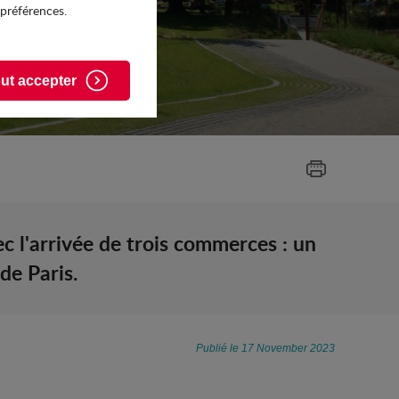
 préférences.
ut accepter
c l'arrivée de trois commerces : un
de Paris.
Publié le 17 November 2023