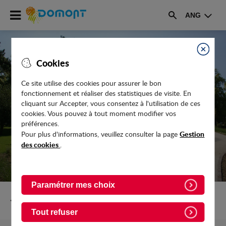
Accéder
ANG
au
Rechercher
menu
Accéder
au
Fermer
Cookies
contenu
Ce site utilise des cookies pour assurer le bon
fonctionnement et réaliser des statistiques de visite. En
UN ÉTÉ PROPICE AUX TRAVAUX
cliquant sur Accepter, vous consentez à l'utilisation de ces
cookies. Vous pouvez à tout moment modifier vos
préférences.
Gestion
Pour plus d'informations, veuillez consulter la page
des cookies
.
Paramétrer mes choix
Retour vers Actualites
Tout refuser