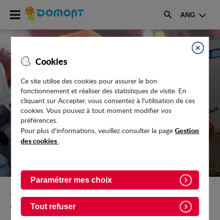
Accéder
ANG
au
Rechercher
menu
Accéder
au
Fermer
Cookies
contenu
Ce site utilise des cookies pour assurer le bon
fonctionnement et réaliser des statistiques de visite. En
AIKIBUDO DOMONTOIS
cliquant sur Accepter, vous consentez à l'utilisation de ces
cookies. Vous pouvez à tout moment modifier vos
préférences.
Gestion
Pour plus d'informations, veuillez consulter la page
des cookies
.
Paramétrer mes choix
Retour vers Culture-Sport-Loisirs/Annuaire-des-
associations/Associations-sportives/Arts-martiaux
Tout refuser