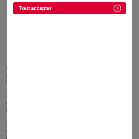
Tout accepter
L'
Aikibudo
est un art martial défensif à mains nues où
l'on recherche l'équilibre entre efficacité martiale,
virtuosité et développement des individus.
Le
Katori Shinto Ryu
est un art martial ancien (Kobudo)
où l'on apprend, entre autres, la pratique du katana, du
bâton long, ou encore de la légendaire naginata.
L'Aikibudo Domontois propose la pratique de ces deux
disciplines.
Informations pratiques :
Inscription à partir
de 12 ans.