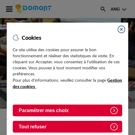
Accéder
ANG
au
Rechercher
menu
Accéder
au
Fermer
Cookies
contenu
Ce site utilise des cookies pour assurer le bon
fonctionnement et réaliser des statistiques de visite. En
LE LIEU D’ACCUEIL DES 0-3 ANS
cliquant sur Accepter, vous consentez à l'utilisation de ces
cookies. Vous pouvez à tout moment modifier vos
préférences.
Gestion
Pour plus d'informations, veuillez consulter la page
des cookies
.
Paramétrer mes choix
Retour vers Enfance-Jeunesse/Petite-enfance
Tout refuser