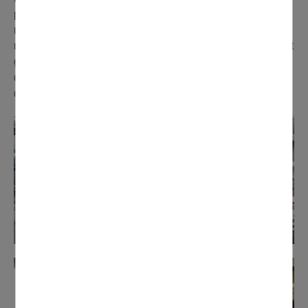
poissonnier, le fromager, le primeur, le boulanger et la
marchande d’olives. Merci à ces commerçants qui ont
réservé un accueil chaleureux aux enfants, en leur faisant
goûter leurs produits et en leur transmettant l’importance
du bien-manger. Des moments privilégiés de partage et
d’apprentissage.