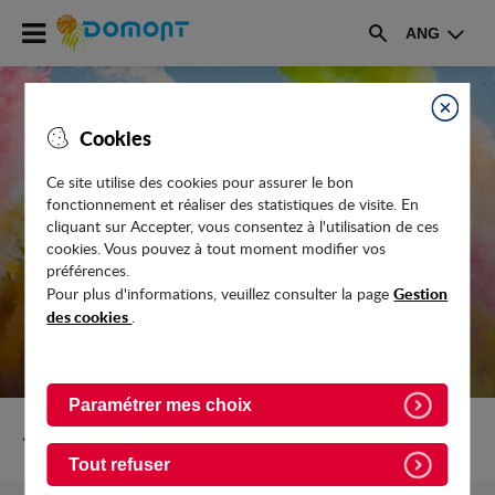
Accéder
ANG
au
Rechercher
menu
Accéder
au
Fermer
Cookies
contenu
Ce site utilise des cookies pour assurer le bon
fonctionnement et réaliser des statistiques de visite. En
DON DE SANG EN FÉVRIER 2025
cliquant sur Accepter, vous consentez à l'utilisation de ces
cookies. Vous pouvez à tout moment modifier vos
préférences.
Gestion
Pour plus d'informations, veuillez consulter la page
des cookies
.
Paramétrer mes choix
Retour vers Evenements
Tout refuser