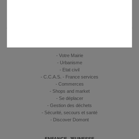
jeudi de 8h30 à 12h et de 14h à 17h30 - Vendredi de 8h30 à
12h et de 14h à 17h
VIE PRATIQUE
Votre Mairie
Urbanisme
Etat civil
C.C.A.S. - France services
Commerces
Shops and market
Se déplacer
Gestion des déchets
Sécurité, secours et santé
Discover Domont
ENFANCE, JEUNESSE