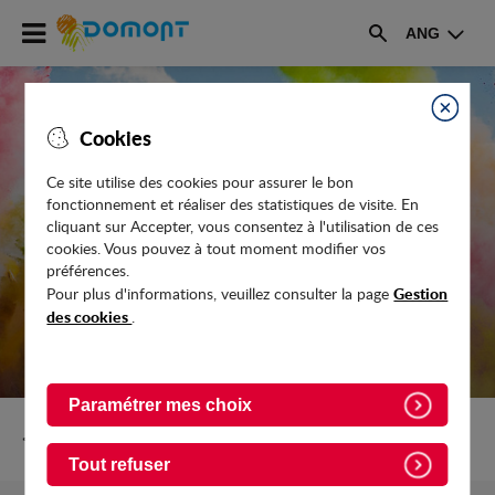
Accéder
ANG
au
Rechercher
menu
Accéder
au
Fermer
Cookies
contenu
Ce site utilise des cookies pour assurer le bon
fonctionnement et réaliser des statistiques de visite. En
FESTIVAL DE L'ÉTÉ 2026 - LE
cliquant sur Accepter, vous consentez à l'utilisation de ces
PROGRAMME
cookies. Vous pouvez à tout moment modifier vos
préférences.
Gestion
Pour plus d'informations, veuillez consulter la page
des cookies
.
Paramétrer mes choix
Retour vers Evenements
Tout refuser