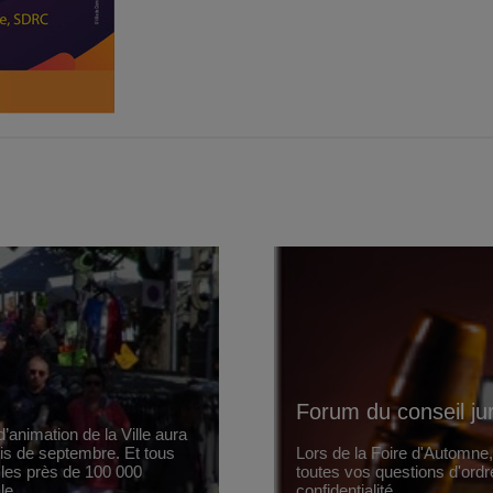
Forum du conseil ju
’animation de la Ville aura
ois de septembre. Et tous
Lors de la Foire d'Automne
 les près de 100 000
toutes vos questions d'ordr
le.
confidentialité.