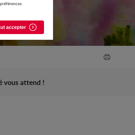
 préférences.
ut accepter
 vous attend !