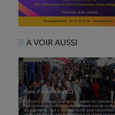
A VOIR AUSSI
Foire d'automne 2023
La Foire d’automne, l'événement majeur du calendrier d
lieu, comme de tradition, le dernier week-end de ce m
les ingrédients sont à nouveau réunis pour rassembler
visiteurs fidèles à cette manifestation de portée régiona