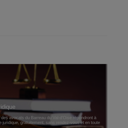
ridique
, des avocats du Barreau du Val-d'Oise répondront à
e juridique, gratuitement, sans rendez-vous et en toute