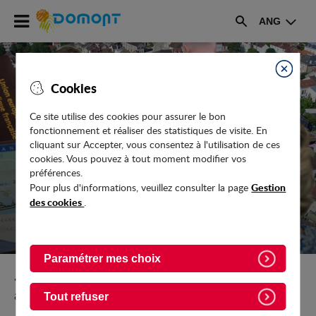
Accéder
ANG
au
Rechercher
menu
Accéder
au
Fermer
Cookies
contenu
Ce site utilise des cookies pour assurer le bon
fonctionnement et réaliser des statistiques de visite. En
PROCÈS-VERBAUX ET COMPTES
cliquant sur Accepter, vous consentez à l'utilisation de ces
RENDUS
cookies. Vous pouvez à tout moment modifier vos
préférences.
Gestion
Pour plus d'informations, veuillez consulter la page
des cookies
.
Paramétrer mes choix
Retour vers Vie-pratique/Votre-Mairie/Actes-
administratifs/Conseils-municipaux
Tout refuser