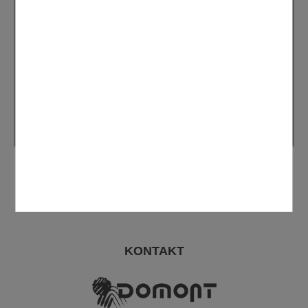
France services à Domont
Les 22 structures France services du Val-d'Oise,
réparties sur l'ensemble du territoire départemental,
constituent des guichets uniques ouverts à tous pour
l'accompagnement des usagers dans leurs démarches
administratives et en ligne. A Domont, France services
se trouve au Centre Communal d'Action Sociale.
KONTAKT