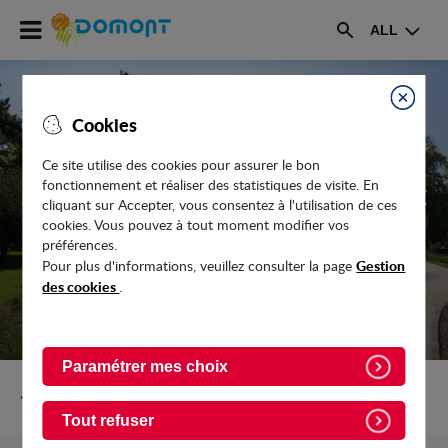
Accéder
ALL
au
Rechercher
menu
Accéder
au
Fermer
Cookies
contenu
Ce site utilise des cookies pour assurer le bon
fonctionnement et réaliser des statistiques de visite. En
FRANCE SERVICES À DOMONT : PROCHE
cliquant sur Accepter, vous consentez à l'utilisation de ces
DE VOUS AU QUOTIDIEN
cookies. Vous pouvez à tout moment modifier vos
préférences.
Gestion
Pour plus d'informations, veuillez consulter la page
des cookies
.
Paramétrer mes choix
Retour vers Actualites
Tout refuser