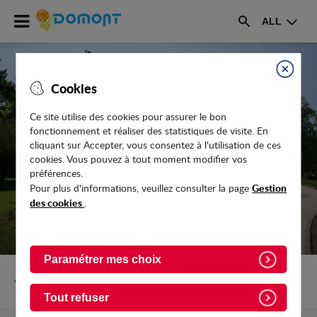
Accéder
ALL
au
Rechercher
menu
Accéder
au
Fermer
Cookies
contenu
Ce site utilise des cookies pour assurer le bon
fonctionnement et réaliser des statistiques de visite. En
RECENSEMENT 2024 - PROLONGATION
cliquant sur Accepter, vous consentez à l'utilisation de ces
JUSQU''AU 2 MARS INCLUS
cookies. Vous pouvez à tout moment modifier vos
préférences.
Gestion
Pour plus d'informations, veuillez consulter la page
des cookies
.
Paramétrer mes choix
Retour vers Actualites
Tout refuser