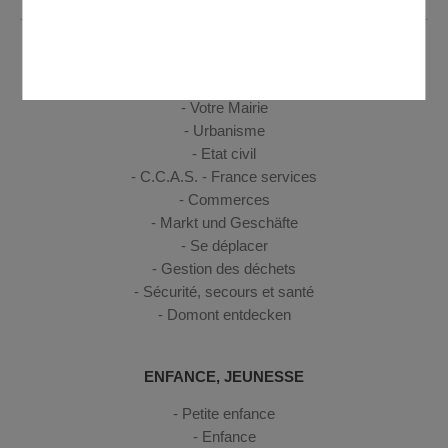
VIE PRATIQUE
Votre Mairie
Urbanisme
Etat civil
C.C.A.S. - France services
Commerces
Markt und Geschäfte
Se déplacer
Gestion des déchets
Sécurité, secours et santé
Domont entdecken
ENFANCE, JEUNESSE
Petite enfance
Enfance