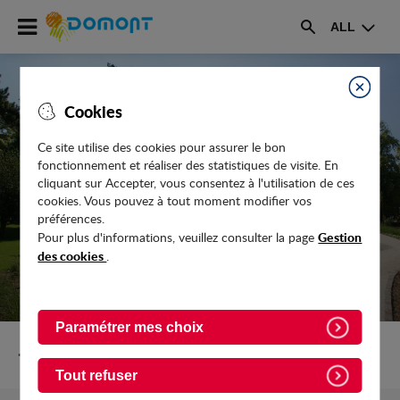
Accéder
ALL
au
Rechercher
menu
Accéder
au
Fermer
Cookies
contenu
Ce site utilise des cookies pour assurer le bon
fonctionnement et réaliser des statistiques de visite. En
UN NOUVEAU DÉLÉGATAIRE POUR LE
cliquant sur Accepter, vous consentez à l'utilisation de ces
MARCHÉ DE DOMONT
cookies. Vous pouvez à tout moment modifier vos
préférences.
Gestion
Pour plus d'informations, veuillez consulter la page
des cookies
.
Paramétrer mes choix
Retour vers Actualites
Tout refuser