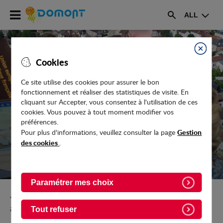
Accéder
ALL
au
Rechercher
menu
Accéder
au
Fermer
Cookies
contenu
Ce site utilise des cookies pour assurer le bon
fonctionnement et réaliser des statistiques de visite. En
ARRÊTÉS MUNICIPAUX
cliquant sur Accepter, vous consentez à l'utilisation de ces
cookies. Vous pouvez à tout moment modifier vos
préférences.
Gestion
Pour plus d'informations, veuillez consulter la page
des cookies
.
Paramétrer mes choix
Retour vers Vie-pratique/Votre-Mairie/Actes-
administratifs
Tout refuser