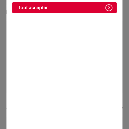
- Arrêté portant délégation de signature pour la
Tout accepter
légalisation des signatures à un agent communal
ARR 2026-242 portant délégation de signature
pour la légalisation des signatures à un agent
communal - Publié le 7 juillet 2026
Poids :
218,26 ko
Format :
PDF
TÉLÉCHARGER
- Arrêté portant mise en sécurité - procédure ordinaire
ARRETE PORTANT MISE EN SECURITE -