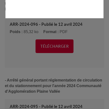
travaux sur le réseau de gaz - 1 au 3 rue de
l'indépendance
ARR-2024-096 - Publié le 12 avril 2024
Poids :
85,32 ko
Format :
PDF
TÉLÉCHARGER
- Arrêté général portant réglementation de circulation
et du stationnement pour l'année 2024 Communauté
d'Agglomération Plaine Vallée
ARR-2024-095 - Publié le 12 avril 2024