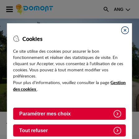
Accéder
ANG
au
Rechercher
menu
Accéder
au
Fermer
Cookies
contenu
Ce site utilise des cookies pour assurer le bon
fonctionnement et réaliser des statistiques de visite. En
CONSEIL MUNICIPAL
cliquant sur Accepter, vous consentez à l'utilisation de ces
cookies. Vous pouvez à tout moment modifier vos
préférences.
Gestion
Pour plus d'informations, veuillez consulter la page
des cookies
.
Paramétrer mes choix
Retour vers Actualites
Tout refuser