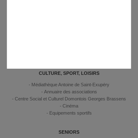
Sécurité, secours et santé
Discover Domont
ENFANCE, JEUNESSE
Petite enfance
Enfance
Jeunesse
CULTURE, SPORT, LOISIRS
Médiathèque Antoine de Saint-Exupéry
Annuaire des associations
Centre Social et Culturel Domontois Georges Brassens
Cinéma
Equipements sportifs
SENIORS