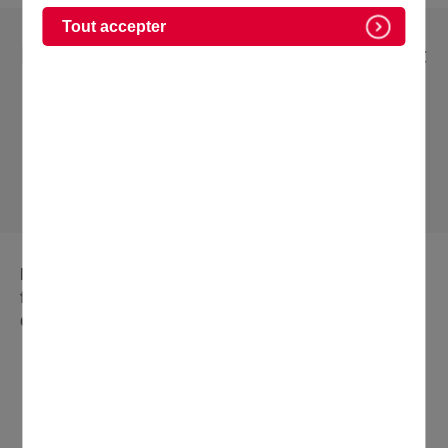
Tout accepter
Environ 20 associations vous proposent
de pratiquer et de découvrir de
nombreuses pratiques sportives à
Domont. Retrouvez la liste des sports
que vous pouvez pratiquer.
Domont développe un réseau associatif d'une
formidable vivacité. Adhérents et bénévoles, à vous
de choisir !
MOTS-CLÉS :