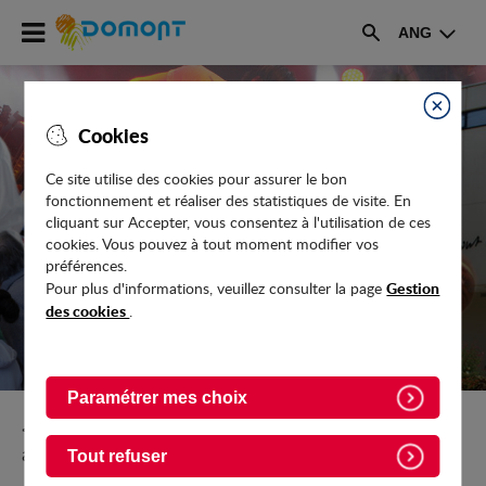
Accéder
ANG
au
Rechercher
menu
Accéder
au
Fermer
Cookies
contenu
Ce site utilise des cookies pour assurer le bon
fonctionnement et réaliser des statistiques de visite. En
ASSOCIATIONS SPORTIVES
cliquant sur Accepter, vous consentez à l'utilisation de ces
cookies. Vous pouvez à tout moment modifier vos
préférences.
Gestion
Pour plus d'informations, veuillez consulter la page
des cookies
.
Paramétrer mes choix
Retour vers Culture-Sport-Loisirs/Annuaire-des-
associations
Tout refuser