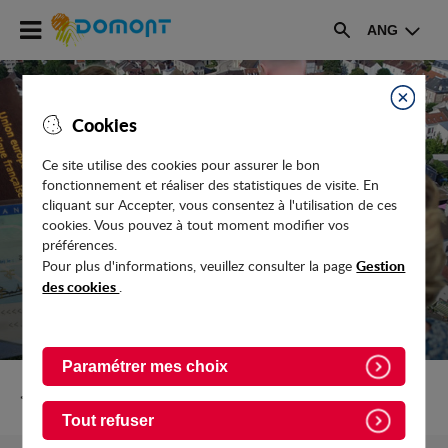
Accéder
ANG
au
Rechercher
menu
Accéder
au
Fermer
Cookies
contenu
Ce site utilise des cookies pour assurer le bon
fonctionnement et réaliser des statistiques de visite. En
C.C.A.S. ET LOGEMENT
cliquant sur Accepter, vous consentez à l'utilisation de ces
cookies. Vous pouvez à tout moment modifier vos
préférences.
Gestion
Pour plus d'informations, veuillez consulter la page
des cookies
.
Paramétrer mes choix
Retour vers Vie-pratique/C.C.A.S.-France-services
Tout refuser