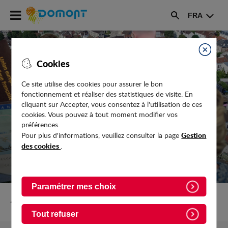
Accéder
FRA
au
Rechercher
menu
Accéder
au
Fermer
Cookies
contenu
Ce site utilise des cookies pour assurer le bon
fonctionnement et réaliser des statistiques de visite. En
CONSEILS JURIDIQUES
cliquant sur Accepter, vous consentez à l'utilisation de ces
cookies. Vous pouvez à tout moment modifier vos
préférences.
Gestion
Pour plus d'informations, veuillez consulter la page
des cookies
.
Paramétrer mes choix
Retour vers Vie-pratique/Votre-Mairie
Tout refuser