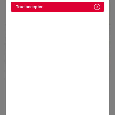
Tout accepter
Le service enfance : scolaire et
périscolaire
Le service enfance vous accueille pour les
inscriptions à l’école, aux services périscolaires et