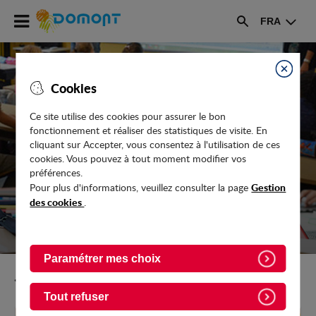
Accéder
FRA
au
Rechercher
menu
Accéder
au
Fermer
Cookies
contenu
Ce site utilise des cookies pour assurer le bon
fonctionnement et réaliser des statistiques de visite. En
ENFANCE
cliquant sur Accepter, vous consentez à l'utilisation de ces
cookies. Vous pouvez à tout moment modifier vos
préférences.
Gestion
Pour plus d'informations, veuillez consulter la page
des cookies
.
Paramétrer mes choix
Retour vers Enfance-Jeunesse
Tout refuser