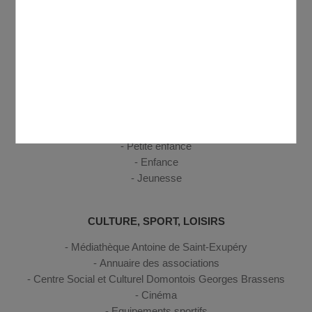
Le marché
Se déplacer
Gestion des déchets
Sécurité, secours et santé
Découvrir Domont
ENFANCE, JEUNESSE
Petite enfance
Enfance
Jeunesse
CULTURE, SPORT, LOISIRS
Médiathèque Antoine de Saint-Exupéry
Annuaire des associations
Centre Social et Culturel Domontois Georges Brassens
Cinéma
Equipements sportifs