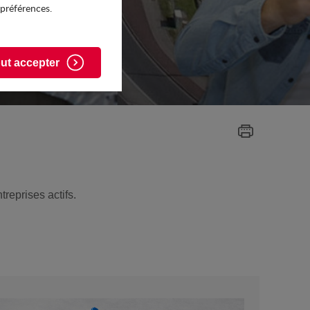
 préférences.
ut accepter
reprises actifs.