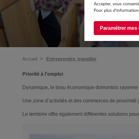
Accepter, vous consente
Pour plus d'informations
Paramétrer mes 
Accueil
Entreprendre, travailler
Priorité à l’emploi
Dynamique, le tissu économique domontois rayonne su
Une zone d’activités et des commerces de proximité y 
Le territoire offre également différentes solutions po