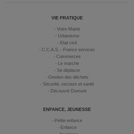
VIE PRATIQUE
Votre Mairie
Urbanisme
Etat civil
C.C.A.S. - France services
Commerces
Le marché
Se déplacer
Gestion des déchets
Sécurité, secours et santé
Découvrir Domont
ENFANCE, JEUNESSE
Petite enfance
Enfance