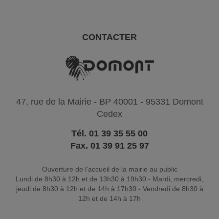
CONTACTER
47, rue de la Mairie - BP 40001 - 95331 Domont
Cedex
Tél. 01 39 35 55 00
Fax. 01 39 91 25 97
Ouverture de l'accueil de la mairie au public
Lundi de 8h30 à 12h et de 13h30 à 19h30 - Mardi, mercredi,
jeudi de 8h30 à 12h et de 14h à 17h30 - Vendredi de 8h30 à
12h et de 14h à 17h