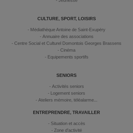
Jeunesse
CULTURE, SPORT, LOISIRS
Médiathèque Antoine de Saint-Exupéry
Annuaire des associations
Centre Social et Culturel Domontois Georges Brassens
Cinéma
Equipements sportifs
SENIORS
Activités seniors
Logement seniors
Ateliers mémoire, téléalarme...
ENTREPRENDRE, TRAVAILLER
Situation et accès
Zone d’activité