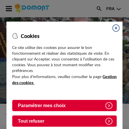
Accéder
FRA
au
Rechercher
menu
Accéder
au
Fermer
Cookies
contenu
Ce site utilise des cookies pour assurer le bon
fonctionnement et réaliser des statistiques de visite. En
ETAT CIVIL
cliquant sur Accepter, vous consentez à l'utilisation de ces
cookies. Vous pouvez à tout moment modifier vos
préférences.
Gestion
Pour plus d'informations, veuillez consulter la page
des cookies
.
Paramétrer mes choix
Retour vers Vie-pratique
Tout refuser