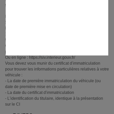
95010 Cergy-Pontoise
Immatriculation des véhicules :
Sous-préfecture de Sarcelles
Bureau des usagers de la route
1 Boulevard François Mitterrand
95200 Sarcelles
Certificat de non gage : Préfecture de Cergy et Sous-
préfecture
Ou en ligne : https://siv.interieur.gouv.fr/
Vous devez vous munir du certificat d'immatriculation
pour trouver les informations particulières relatives à votre
véhicule :
- La date de première immatriculation du véhicule (ou
date de première mise en circulation)
- La date du certificat d'immatriculation
- L'identification du titulaire, identique à la présentation
sur le CI