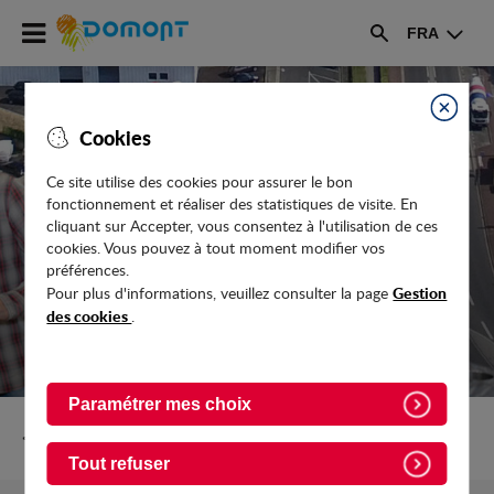
Accéder
FRA
au
Rechercher
menu
Accéder
au
Fermer
Cookies
contenu
Ce site utilise des cookies pour assurer le bon
fonctionnement et réaliser des statistiques de visite. En
SITUATION ET ACCÈS
cliquant sur Accepter, vous consentez à l'utilisation de ces
cookies. Vous pouvez à tout moment modifier vos
préférences.
Gestion
Pour plus d'informations, veuillez consulter la page
des cookies
.
Paramétrer mes choix
Retour vers Entreprendre-travailler
Tout refuser