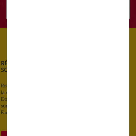
organisé par le Club Passion Mécanique...
RÉSEAUX
SOCIAUX
Retrouvez
la ville de
Domont
sur
Facebook