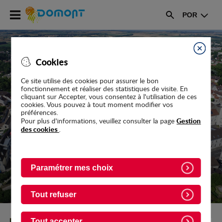
POR
Rechercher
Accéder
au
menu
Accéder
Fermer
au
Cookies
contenu
Ce site utilise des cookies pour assurer le bon
fonctionnement et réaliser des statistiques de visite. En
cliquant sur Accepter, vous consentez à l'utilisation de ces
UNE VILLE HARMONIEUSE
cookies. Vous pouvez à tout moment modifier vos
préférences.
ET DYNAMIQUE
Gestion
Pour plus d'informations, veuillez consulter la page
des cookies
.
DÉCOUVRIR
Paramétrer mes choix
Tout refuser
Tout accepter