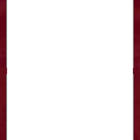
5 SETEMBRO
FORUM DES ASSOCIATIONS
Dès la rentrée, le forum des associations vous
attend pour vous faire découvrir le dynamisme
associatif de Domont.
5 SETEMBRO
MINI-DÉCHÈTERIE POUR LES
DOMONTOIS
Située aux Services Techniques et gérée par
la commune en partenariat avec le Sigidurs, la
mini-déchèterie est accessible à tous les...