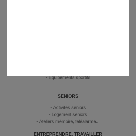
Petite enfance
Enfance
Jeunesse
CULTURE, SPORT, LOISIRS
Médiathèque Antoine de Saint-Exupéry
Annuaire des associations
Centre Social et Culturel Domontois Georges Brassens
Cinéma
Equipements sportifs
SENIORS
Activités seniors
Logement seniors
Ateliers mémoire, téléalarme...
ENTREPRENDRE, TRAVAILLER