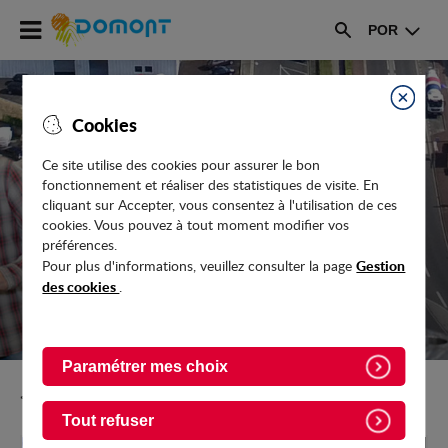
Accéder
POR
au
Rechercher
menu
Accéder
au
Fermer
Cookies
contenu
Ce site utilise des cookies pour assurer le bon
fonctionnement et réaliser des statistiques de visite. En
EMPLOI
cliquant sur Accepter, vous consentez à l'utilisation de ces
cookies. Vous pouvez à tout moment modifier vos
préférences.
Gestion
Pour plus d'informations, veuillez consulter la page
des cookies
.
Paramétrer mes choix
Retour vers Entreprendre-travailler
Tout refuser