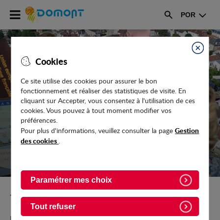
Accéder
POR
au
Rechercher
menu
Accéder
au
Fermer
Cookies
contenu
Ce site utilise des cookies pour assurer le bon
fonctionnement et réaliser des statistiques de visite. En
DESCOBRIR DOMONT
cliquant sur Accepter, vous consentez à l'utilisation de ces
cookies. Vous pouvez à tout moment modifier vos
préférences.
Gestion
Pour plus d'informations, veuillez consulter la page
des cookies
.
Paramétrer mes choix
Retour vers Vie-pratique
Tout refuser
Bilhete de identidade