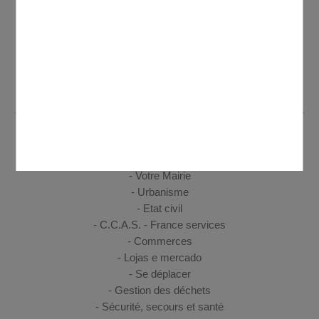
Ouverture de l'accueil de la mairie au public
Lundi de 8h30 à 12h et de 13h30 à 19h30 - Mardi, mercredi,
jeudi de 8h30 à 12h et de 14h à 17h30 - Vendredi de 8h30 à
12h et de 14h à 17h
VIE PRATIQUE
Votre Mairie
Urbanisme
Etat civil
C.C.A.S. - France services
Commerces
Lojas e mercado
Se déplacer
Gestion des déchets
Sécurité, secours et santé