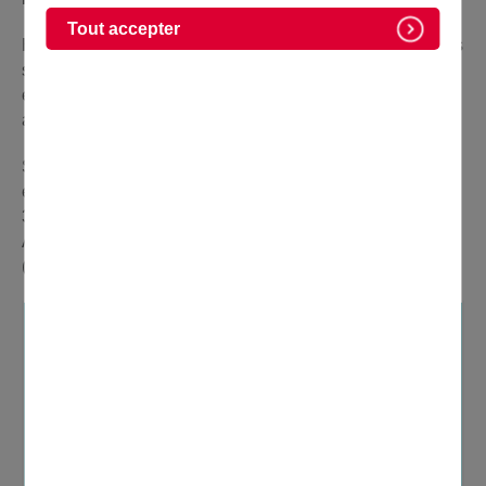
Tout accepter
Harmoniosa e dinâmica, a cidade de Domont oferece aos
seus 15 461 habitantes (número Insee 2016)
equipamentos e serviços de qualidade que lhe conferem
a fama de uma cidade onde é bom viver.
Superfície: 833 hectares dos quais 60 % de floresta,
espaços verdes e terrenos agrícolas.
35 km de estradas.
Altitude: 90 m na estação ferroviária, 180 m no Fort
(forte).